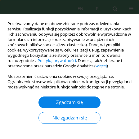
EN
PL
Przetwarzamy dane osobowe zbierane podczas odwiedzania
serwisu. Realizacja funkcji pozyskiwania informacji o użytkownikach
i ich zachowaniu odbywa się poprzez dobrowolnie wprowadzone w
formularzach informacje oraz zapisywanie w urządzeniach
końcowych plików cookies (tzw. ciasteczka). Dane, w tym pliki
cookies, wykorzystywane są w celu realizacji usług, zapewnienia
Autor
Adib Adib
wygodnego korzystania ze strony oraz w celu monitorowania
ruchu zgodnie z
Polityką prywatności
. Dane są także zbierane i
przetwarzane przez narzędzie Google Analytics (
więcej
).
Możesz zmienić ustawienia cookies w swojej przeglądarce.
Briquettes from a Mixture of Cow Menure, Rice
Ograniczenie stosowania plików cookies w konfiguracji przeglądarki
Husks and Wood Dust as Alternative Fuel
może wpłynąć na niektóre funkcjonalności dostępne na stronie.
Teuku Athaillah
,
Masykur Masykur
,
Hasanuddin Husin
,
Adib Adib
,
Muhammad Reza Aulia
Zgadzam się
J. Ecol. Eng. 2024; 25(2):290-299
DOI
:
https://doi.org/10.12911/22998993/177194
Nie zgadzam się
Statystyki
Streszczenie
Artykuł
(PDF)