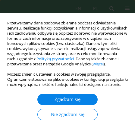
EN
PL
Przetwarzamy dane osobowe zbierane podczas odwiedzania
serwisu. Realizacja funkcji pozyskiwania informacji o użytkownikach
i ich zachowaniu odbywa się poprzez dobrowolnie wprowadzone w
formularzach informacje oraz zapisywanie w urządzeniach
końcowych plików cookies (tzw. ciasteczka). Dane, w tym pliki
cookies, wykorzystywane są w celu realizacji usług, zapewnienia
Autor
Alchalil Alchalil
wygodnego korzystania ze strony oraz w celu monitorowania
ruchu zgodnie z
Polityką prywatności
. Dane są także zbierane i
przetwarzane przez narzędzie Google Analytics (
więcej
).
Toward sustainable energy: Fuel properties and
Możesz zmienić ustawienia cookies w swojej przeglądarce.
combustion behavior of torrefied king grass at
Ograniczenie stosowania plików cookies w konfiguracji przeglądarki
various briquetting pressures
może wpłynąć na niektóre funkcjonalności dostępne na stronie.
Alchalil Alchalil
,
Adi Setiawan
,
Aldi Winaldy Lubis
,
Shafira Riskina
,
Abdul
Zgadzam się
Rahman
J. Ecol. Eng. 2025; 26(11):299-308
Nie zgadzam się
DOI
:
https://doi.org/10.12911/22998993/208087
Statystyki
Streszczenie
Artykuł
(PDF)