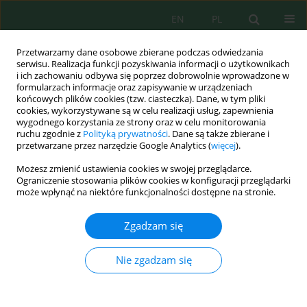
EN
PL
Przetwarzamy dane osobowe zbierane podczas odwiedzania
serwisu. Realizacja funkcji pozyskiwania informacji o użytkownikach
i ich zachowaniu odbywa się poprzez dobrowolnie wprowadzone w
formularzach informacje oraz zapisywanie w urządzeniach
końcowych plików cookies (tzw. ciasteczka). Dane, w tym pliki
cookies, wykorzystywane są w celu realizacji usług, zapewnienia
Autor
Amadeusz Walczak
wygodnego korzystania ze strony oraz w celu monitorowania
ruchu zgodnie z
Polityką prywatności
. Dane są także zbierane i
przetwarzane przez narzędzie Google Analytics (
więcej
).
The Use of World Water Resources in the
Możesz zmienić ustawienia cookies w swojej przeglądarce.
Irrigation of Field Cultivations
Ograniczenie stosowania plików cookies w konfiguracji przeglądarki
może wpłynąć na niektóre funkcjonalności dostępne na stronie.
Amadeusz Walczak
J. Ecol. Eng. 2021; 22(4):186-206
Zgadzam się
DOI
:
https://doi.org/10.12911/22998993/134078
Statystyki
Nie zgadzam się
Streszczenie
Artykuł
(PDF)