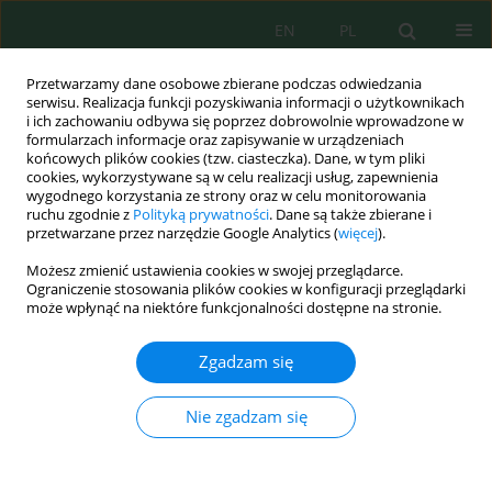
EN
PL
Przetwarzamy dane osobowe zbierane podczas odwiedzania
serwisu. Realizacja funkcji pozyskiwania informacji o użytkownikach
i ich zachowaniu odbywa się poprzez dobrowolnie wprowadzone w
formularzach informacje oraz zapisywanie w urządzeniach
końcowych plików cookies (tzw. ciasteczka). Dane, w tym pliki
cookies, wykorzystywane są w celu realizacji usług, zapewnienia
Autor
Anna Piotrowska
wygodnego korzystania ze strony oraz w celu monitorowania
ruchu zgodnie z
Polityką prywatności
. Dane są także zbierane i
przetwarzane przez narzędzie Google Analytics (
więcej
).
Możesz zmienić ustawienia cookies w swojej przeglądarce.
The Effect of Using Effective Microorganisms on
Ograniczenie stosowania plików cookies w konfiguracji przeglądarki
the Changes in the Chemical Composition of
może wpłynąć na niektóre funkcjonalności dostępne na stronie.
Spring Wheat
Zgadzam się
Anna Piotrowska
,
Dariusz Boruszko
J. Ecol. Eng. 2022; 23(6):50-57
Nie zgadzam się
DOI
:
https://doi.org/10.12911/22998993/147874
Statystyki
Streszczenie
Artykuł
(PDF)