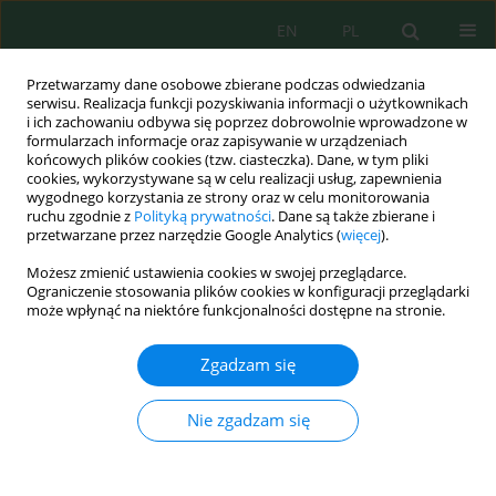
EN
PL
Przetwarzamy dane osobowe zbierane podczas odwiedzania
serwisu. Realizacja funkcji pozyskiwania informacji o użytkownikach
i ich zachowaniu odbywa się poprzez dobrowolnie wprowadzone w
formularzach informacje oraz zapisywanie w urządzeniach
końcowych plików cookies (tzw. ciasteczka). Dane, w tym pliki
cookies, wykorzystywane są w celu realizacji usług, zapewnienia
Autor
Hasanuddin Husin
wygodnego korzystania ze strony oraz w celu monitorowania
ruchu zgodnie z
Polityką prywatności
. Dane są także zbierane i
przetwarzane przez narzędzie Google Analytics (
więcej
).
Możesz zmienić ustawienia cookies w swojej przeglądarce.
Briquettes from a Mixture of Cow Menure, Rice
Ograniczenie stosowania plików cookies w konfiguracji przeglądarki
Husks and Wood Dust as Alternative Fuel
może wpłynąć na niektóre funkcjonalności dostępne na stronie.
Teuku Athaillah
,
Masykur Masykur
,
Hasanuddin Husin
,
Adib Adib
,
Muhammad Reza Aulia
Zgadzam się
J. Ecol. Eng. 2024; 25(2):290-299
DOI
:
https://doi.org/10.12911/22998993/177194
Nie zgadzam się
Statystyki
Streszczenie
Artykuł
(PDF)