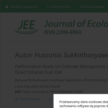
Bieżące wydanie
O czasopiśmie
Rada naukowa
Autor
Hussanai Sukkathanyaw
Performance Study on Cathode Microporous L
Direct Ethanol Fuel Cell
Panuwat Ekdharmasuit
,
Jiratchaya Sapkitjakarn
,
Phuritutphong 
J. Ecol. Eng. 2023; 24(10):214-224
DOI
:
https://doi.org/10.12911/22998993/170709
Streszczenie
Artykuł
(PDF)
Przetwarzamy dane osobowe zbiera
zachowaniu odbywa się poprzez d