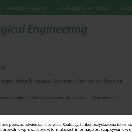
Redakcja i Wydawca
Prawa autorskie i licencja
Opłat
at
ayer Using Biomass Activated Carbon for Passive
Sangwanangkool
,
Akarasingh Bampenrat
,
Hussanai Sukkathanyawat
Statystyki
ne podczas odwiedzania serwisu. Realizacja funkcji pozyskiwania informacj
obrowolnie wprowadzone w formularzach informacje oraz zapisywanie w u