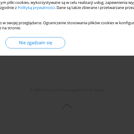
 tym pliki cookies, wykorzystywane są w celu realizacji usług, zapewnienia 
tion Process – A Case Study on Sugarcane Bagasse
 zgodnie z
Polityką prywatności
. Dane są także zbierane i przetwarzane prze
s w swojej przeglądarce. Ograniczenie stosowania plików cookies w konfigur
nglumlert
 na stronie.
Nie zgadzam się
Statystyki
© 2006-2026 Journal hosting platform by
Bentus