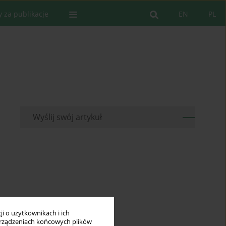
y za publikacje
EN
PL
Wyślij swój artykuł
i o użytkownikach i ich
rządzeniach końcowych plików