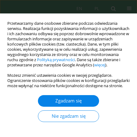
EN
PL
Przetwarzamy dane osobowe zbierane podczas odwiedzania
serwisu. Realizacja funkcji pozyskiwania informacji o użytkownikach
i ich zachowaniu odbywa się poprzez dobrowolnie wprowadzone w
formularzach informacje oraz zapisywanie w urządzeniach
końcowych plików cookies (tzw. ciasteczka). Dane, w tym pliki
cookies, wykorzystywane są w celu realizacji usług, zapewnienia
Autor
Idha Royani
wygodnego korzystania ze strony oraz w celu monitorowania
ruchu zgodnie z
Polityką prywatności
. Dane są także zbierane i
przetwarzane przez narzędzie Google Analytics (
więcej
).
Możesz zmienić ustawienia cookies w swojej przeglądarce.
Ammonium-Assisted Intercalation of Java
Ograniczenie stosowania plików cookies w konfiguracji przeglądarki
Bentonite as Effective of Cationic Dye Removal
może wpłynąć na niektóre funkcjonalności dostępne na stronie.
Yusuf Mathiinul Hakim
,
Risfidian Mohadi
,
Mardiyanto Mardiyanto
,
Idha Royani
Zgadzam się
J. Ecol. Eng. 2023; 24(2):184-195
DOI
:
https://doi.org/10.12911/22998993/156665
Nie zgadzam się
Statystyki
Streszczenie
Artykuł
(PDF)