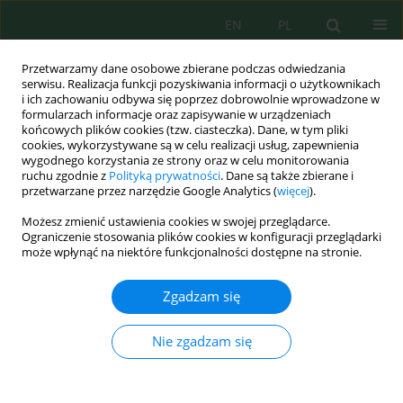
EN
PL
Przetwarzamy dane osobowe zbierane podczas odwiedzania
serwisu. Realizacja funkcji pozyskiwania informacji o użytkownikach
i ich zachowaniu odbywa się poprzez dobrowolnie wprowadzone w
formularzach informacje oraz zapisywanie w urządzeniach
końcowych plików cookies (tzw. ciasteczka). Dane, w tym pliki
cookies, wykorzystywane są w celu realizacji usług, zapewnienia
Autor
Ilias Obda
wygodnego korzystania ze strony oraz w celu monitorowania
ruchu zgodnie z
Polityką prywatności
. Dane są także zbierane i
przetwarzane przez narzędzie Google Analytics (
więcej
).
Możesz zmienić ustawienia cookies w swojej przeglądarce.
Production of eco-friendly clay bricks from
Ograniczenie stosowania plików cookies w konfiguracji przeglądarki
municipal construction and demolition waste
może wpłynąć na niektóre funkcjonalności dostępne na stronie.
Imane Raini
,
Raini Imad
,
Hicham El Asmi
,
Ilias Obda
,
laila Mesrar
,
Raouf
Jabrane
Zgadzam się
J. Ecol. Eng. 2025; 26(3):296-308
DOI
:
https://doi.org/10.12911/22998993/199456
Nie zgadzam się
Statystyki
Streszczenie
Artykuł
(PDF)