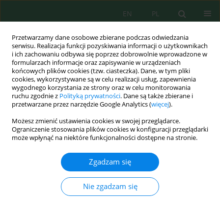
EN
PL
Przetwarzamy dane osobowe zbierane podczas odwiedzania
serwisu. Realizacja funkcji pozyskiwania informacji o użytkownikach
i ich zachowaniu odbywa się poprzez dobrowolnie wprowadzone w
formularzach informacje oraz zapisywanie w urządzeniach
końcowych plików cookies (tzw. ciasteczka). Dane, w tym pliki
cookies, wykorzystywane są w celu realizacji usług, zapewnienia
Autor
Jerzy Kupiec
wygodnego korzystania ze strony oraz w celu monitorowania
ruchu zgodnie z
Polityką prywatności
. Dane są także zbierane i
przetwarzane przez narzędzie Google Analytics (
więcej
).
Możesz zmienić ustawienia cookies w swojej przeglądarce.
ENVIRONMENTAL ASPECT OF POTASSIUM
Ograniczenie stosowania plików cookies w konfiguracji przeglądarki
BALANCE IN THE GEOGRAPHICAL AND
może wpłynąć na niektóre funkcjonalności dostępne na stronie.
HISTORICAL LAND OF WIELKOPOLSKA IN 1843–
2012
Zgadzam się
Jerzy Mirosław Kupiec
Nie zgadzam się
J. Ecol. Eng. 2015; 16(5):197-205
DOI
:
https://doi.org/10.12911/22998993/60478
Statystyki