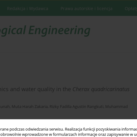
Redakcja i Wydawca
Prawa autorskie i licencja
Opłat
mics and water quality in the
Cherax quadricarinatus
munah
,
Muta Harah Zakaria
,
Rizky Fadilla Agustin Rangkuti
,
Muhammad
ne podczas odwiedzania serwisu. Realizacja funkcji pozyskiwania informacj
obrowolnie wprowadzone w formularzach informacje oraz zapisywanie w u
Statystyki