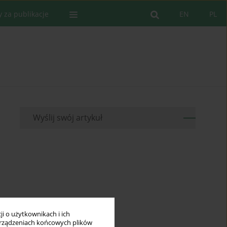
y za publikacje
EN
PL
Wyślij swój artykuł
i o użytkownikach i ich
rządzeniach końcowych plików