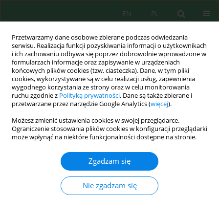
EN
PL
Przetwarzamy dane osobowe zbierane podczas odwiedzania
serwisu. Realizacja funkcji pozyskiwania informacji o użytkownikach
i ich zachowaniu odbywa się poprzez dobrowolnie wprowadzone w
formularzach informacje oraz zapisywanie w urządzeniach
końcowych plików cookies (tzw. ciasteczka). Dane, w tym pliki
cookies, wykorzystywane są w celu realizacji usług, zapewnienia
Autor
Kurniati Kurniati
wygodnego korzystania ze strony oraz w celu monitorowania
ruchu zgodnie z
Polityką prywatności
. Dane są także zbierane i
przetwarzane przez narzędzie Google Analytics (
więcej
).
Effects of agromineral and biostimulant
Możesz zmienić ustawienia cookies w swojej przeglądarce.
applications on nutrient uptake in corn (
Zea mays
Ograniczenie stosowania plików cookies w konfiguracji przeglądarki
L.)
może wpłynąć na niektóre funkcjonalności dostępne na stronie.
Kurniati Kurniati
,
Nuraida Nuraida
,
Dahniar Dahniar
,
Niken Nur Kasim
,
Zgadzam się
Ihsan Arham
,
Dian Utami Zainuddin
,
Sri Sukmawati
,
Welly Herman
,
Erlina Rahmayuni
Nie zgadzam się
J. Ecol. Eng. 2026; 27(2):16-26
DOI
:
https://doi.org/10.12911/22998993/210647
Statystyki