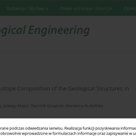
Redakcja i Wydawca
Prawa autorskie i licencja
Opłat
sotope Composition of the Geological Structures in
k
,
Jadwiga Mazur
,
Dominik Grządziel
,
Marzenna Dudzińska
ne podczas odwiedzania serwisu. Realizacja funkcji pozyskiwania informacj
Statystyki
obrowolnie wprowadzone w formularzach informacje oraz zapisywanie w u