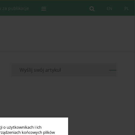
y za publikacje
EN
PL
Wyślij swój artykuł
i o użytkownikach i ich
rządzeniach końcowych plików