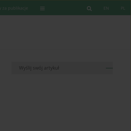
y za publikacje
EN
PL
Wyślij swój artykuł