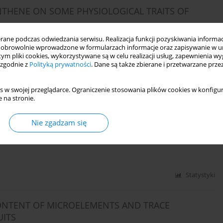
ENTHENE ON SOME PHYSIOLOGICAL TRAITS OF
ne podczas odwiedzania serwisu. Realizacja funkcji pozyskiwania informacj
obrowolnie wprowadzone w formularzach informacje oraz zapisywanie w u
 tym pliki cookies, wykorzystywane są w celu realizacji usług, zapewnienia 
 zgodnie z
Polityką prywatności
. Dane są także zbierane i przetwarzane prze
Statystyki
s w swojej przeglądarce. Ograniczenie stosowania plików cookies w konfigur
 na stronie.
Ca FERTILIZER ON THE CHEMICAL COMPOSITION OF
Nie zgadzam się
 Statkiewicz
,
Urszula Chylewska
Statystyki
CONTENT OF MICROELEMENTS AND TRACE
UITS