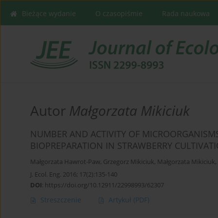
Bieżące wydanie
O czasopiśmie
Rada naukowa
Autor
Małgorzata Mikiciuk
NUMBER AND ACTIVITY OF MICROORGANISMS 
BIOPREPARATION IN STRAWBERRY CULTIVATI
Małgorzata Hawrot-Paw
,
Grzegorz Mikiciuk
,
Małgorzata Mikiciuk
,
J. Ecol. Eng. 2016; 17(2):135-140
DOI
:
https://doi.org/10.12911/22998993/62307
Streszczenie
Artykuł
(PDF)