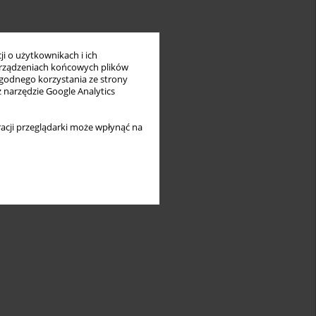
i o użytkownikach i ich
rządzeniach końcowych plików
wygodnego korzystania ze strony
z narzędzie Google Analytics
acji przeglądarki może wpłynąć na