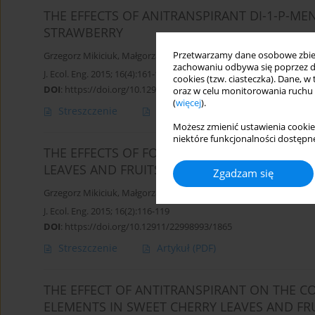
THE EFFECTS OF ANITRANSPIRANT DI-1-P-M
STRAWBERRY
Przetwarzamy dane osobowe zbiera
Grzegorz Mikiciuk
,
Małgorzata Mikiciuk
,
Piotr Ptak
zachowaniu odbywa się poprzez d
J. Ecol. Eng. 2015; 16(4):161-167
cookies (tzw. ciasteczka). Dane, w
DOI
:
https://doi.org/10.12911/22998993/59366
oraz w celu monitorowania ruchu
(
więcej
).
Streszczenie
Artykuł
(PDF)
Możesz zmienić ustawienia cookie
niektóre funkcjonalności dostępne
THE EFFECTS OF FOLIAR NUTRITION WITH In
LEAVES AND FRUITS OF SWEET CHERRY
Zgadzam się
Grzegorz Mikiciuk
,
Małgorzata Mikiciuk
,
Ewa Możdżer
,
Małgorzata
J. Ecol. Eng. 2015; 16(2):116-119
DOI
:
https://doi.org/10.12911/22998993/1865
Streszczenie
Artykuł
(PDF)
THE EFFECT OF ANTITRANSPIRANT ON THE 
ELEMENTS IN SWEET CHERRY LEAVES AND FR