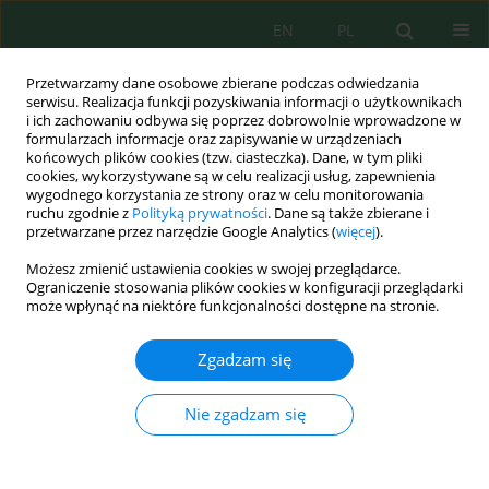
EN
PL
Przetwarzamy dane osobowe zbierane podczas odwiedzania
serwisu. Realizacja funkcji pozyskiwania informacji o użytkownikach
i ich zachowaniu odbywa się poprzez dobrowolnie wprowadzone w
formularzach informacje oraz zapisywanie w urządzeniach
końcowych plików cookies (tzw. ciasteczka). Dane, w tym pliki
cookies, wykorzystywane są w celu realizacji usług, zapewnienia
Autor
Marzenna Dudzińska
wygodnego korzystania ze strony oraz w celu monitorowania
ruchu zgodnie z
Polityką prywatności
. Dane są także zbierane i
przetwarzane przez narzędzie Google Analytics (
więcej
).
Możesz zmienić ustawienia cookies w swojej przeglądarce.
Radon Hazards in Relation to Elemental and
Ograniczenie stosowania plików cookies w konfiguracji przeglądarki
Isotope Composition of the Geological Structures
może wpłynąć na niektóre funkcjonalności dostępne na stronie.
in the Lubelskie Voivodeship
Zgadzam się
Lucjan Gazda
,
Bernard Połednik
,
Jacek Czerwiński
,
Krzysztof Kozak
,
Jadwiga Mazur
,
Dominik Grządziel
,
Marzenna Dudzińska
J. Ecol. Eng. 2018; 19(2):45-49
Nie zgadzam się
DOI
:
https://doi.org/10.12911/22998993/81657
Statystyki