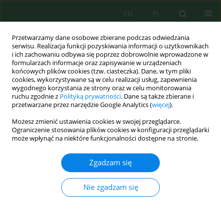
EN
PL
Przetwarzamy dane osobowe zbierane podczas odwiedzania
serwisu. Realizacja funkcji pozyskiwania informacji o użytkownikach
i ich zachowaniu odbywa się poprzez dobrowolnie wprowadzone w
formularzach informacje oraz zapisywanie w urządzeniach
końcowych plików cookies (tzw. ciasteczka). Dane, w tym pliki
cookies, wykorzystywane są w celu realizacji usług, zapewnienia
Autor
Maya Melati
wygodnego korzystania ze strony oraz w celu monitorowania
ruchu zgodnie z
Polityką prywatności
. Dane są także zbierane i
przetwarzane przez narzędzie Google Analytics (
więcej
).
Nutrient use efficiency in edamame (
Glycine max
Możesz zmienić ustawienia cookies w swojej przeglądarce.
L.) production with poultry manure and
Ograniczenie stosowania plików cookies w konfiguracji przeglądarki
biofertilizer application
może wpłynąć na niektóre funkcjonalności dostępne na stronie.
Maya Melati
,
Hayatun Nufuz
,
Alfani Bisri
,
Dhika Prita Hapsari
,
Willy
Zgadzam się
Bayuardi Suwarno
J. Ecol. Eng. 2025; 26(4):250-263
Nie zgadzam się
DOI
:
https://doi.org/10.12911/22998993/200145
Statystyki
Streszczenie
Artykuł
(PDF)