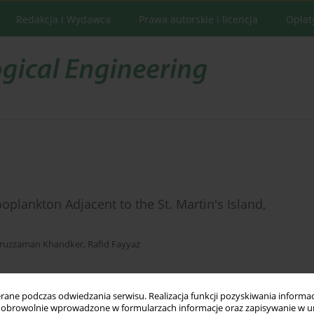
Redakcja i Wydawca
Prawa autorskie i licencja
Opłat
ooplankton Adjacent to the St. Martin's Island,
ruzzaman Khandker
,
Rafid Fayyaz
ne podczas odwiedzania serwisu. Realizacja funkcji pozyskiwania informacj
Statystyki
obrowolnie wprowadzone w formularzach informacje oraz zapisywanie w u