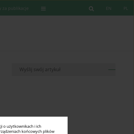
y za publikacje
EN
PL
Wyślij swój artykuł
i o użytkownikach i ich
rządzeniach końcowych plików