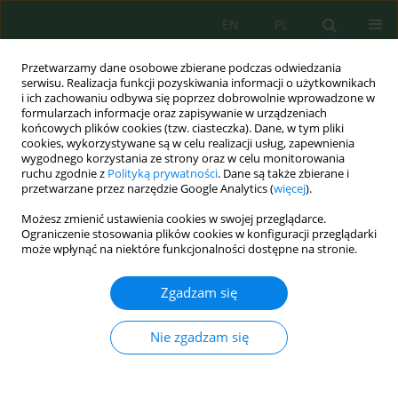
EN
PL
Przetwarzamy dane osobowe zbierane podczas odwiedzania
serwisu. Realizacja funkcji pozyskiwania informacji o użytkownikach
i ich zachowaniu odbywa się poprzez dobrowolnie wprowadzone w
formularzach informacje oraz zapisywanie w urządzeniach
końcowych plików cookies (tzw. ciasteczka). Dane, w tym pliki
cookies, wykorzystywane są w celu realizacji usług, zapewnienia
Autor
Mhammed Sisouane
wygodnego korzystania ze strony oraz w celu monitorowania
ruchu zgodnie z
Polityką prywatności
. Dane są także zbierane i
przetwarzane przez narzędzie Google Analytics (
więcej
).
Effects of humic acid extracted from organic
Możesz zmienić ustawienia cookies w swojej przeglądarce.
waste compost on maize seedlings under
Ograniczenie stosowania plików cookies w konfiguracji przeglądarki
cadmium stress
może wpłynąć na niektóre funkcjonalności dostępne na stronie.
Mina Aylaj
,
Mhammed Sisouane
,
Mohammed El Krati
,
Soufiane Tahiri
Zgadzam się
J. Ecol. Eng. 2025; 26(8):153-173
DOI
:
https://doi.org/10.12911/22998993/203888
Nie zgadzam się
Statystyki
Streszczenie
Artykuł
(PDF)