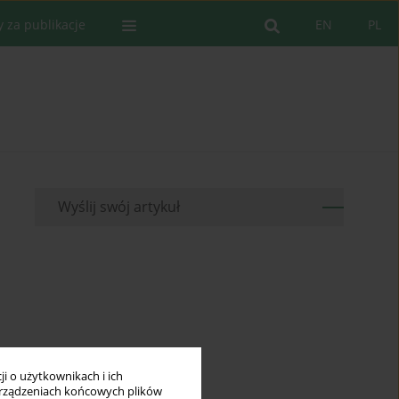
y za publikacje
EN
PL
Wyślij swój artykuł
i o użytkownikach i ich
rządzeniach końcowych plików