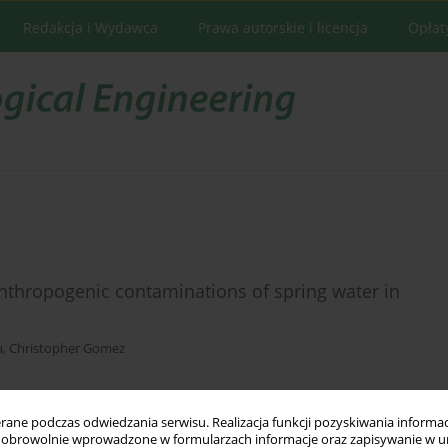
Redakcja i Wydawca
Prawa autorskie i licencja
Opłat
thropogenic contaminations of spring water in
a
,
Christopher Gomez
ne podczas odwiedzania serwisu. Realizacja funkcji pozyskiwania informacj
Statystyki
obrowolnie wprowadzone w formularzach informacje oraz zapisywanie w u