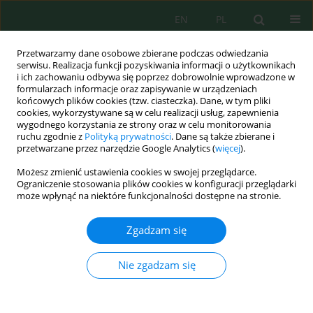
EN
PL
Przetwarzamy dane osobowe zbierane podczas odwiedzania
serwisu. Realizacja funkcji pozyskiwania informacji o użytkownikach
i ich zachowaniu odbywa się poprzez dobrowolnie wprowadzone w
formularzach informacje oraz zapisywanie w urządzeniach
końcowych plików cookies (tzw. ciasteczka). Dane, w tym pliki
cookies, wykorzystywane są w celu realizacji usług, zapewnienia
Autor
Mohammad Bani Ata
wygodnego korzystania ze strony oraz w celu monitorowania
ruchu zgodnie z
Polityką prywatności
. Dane są także zbierane i
przetwarzane przez narzędzie Google Analytics (
więcej
).
Możesz zmienić ustawienia cookies w swojej przeglądarce.
Air Quality Assessment and Forecasting Using
Ograniczenie stosowania plików cookies w konfiguracji przeglądarki
Neural Network Model
może wpłynąć na niektóre funkcjonalności dostępne na stronie.
Ahmad Sakhrieh
,
Mohammad A. Hamdan
,
Mohammad Faisal Bani Ata
Zgadzam się
J. Ecol. Eng. 2021; 22(6):1-11
DOI
:
https://doi.org/10.12911/22998993/137444
Statystyki
Nie zgadzam się
Streszczenie
Artykuł
(PDF)