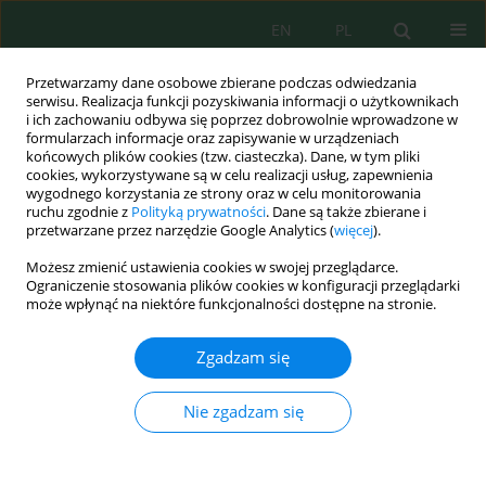
EN
PL
Przetwarzamy dane osobowe zbierane podczas odwiedzania
serwisu. Realizacja funkcji pozyskiwania informacji o użytkownikach
i ich zachowaniu odbywa się poprzez dobrowolnie wprowadzone w
formularzach informacje oraz zapisywanie w urządzeniach
końcowych plików cookies (tzw. ciasteczka). Dane, w tym pliki
cookies, wykorzystywane są w celu realizacji usług, zapewnienia
Autor
Qiao Wei
wygodnego korzystania ze strony oraz w celu monitorowania
ruchu zgodnie z
Polityką prywatności
. Dane są także zbierane i
przetwarzane przez narzędzie Google Analytics (
więcej
).
Current State, Challenges and Perspectives of
Możesz zmienić ustawienia cookies w swojej przeglądarce.
Biological Production of Hydrogen in Dark
Ograniczenie stosowania plików cookies w konfiguracji przeglądarki
Fermentation Process in Poland
może wpłynąć na niektóre funkcjonalności dostępne na stronie.
Kamil Kozłowski
,
Andrzej Lewicki
,
Krystyna Malińska
,
Qiao Wei
Zgadzam się
J. Ecol. Eng. 2019; 20(2):146-160
DOI
:
https://doi.org/10.12911/22998993/97270
Nie zgadzam się
Statystyki
Streszczenie
Artykuł
(PDF)