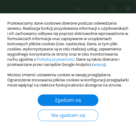
EN
PL
Przetwarzamy dane osobowe zbierane podczas odwiedzania
serwisu. Realizacja funkcji pozyskiwania informacji o użytkownikach
i ich zachowaniu odbywa się poprzez dobrowolnie wprowadzone w
formularzach informacje oraz zapisywanie w urządzeniach
końcowych plików cookies (tzw. ciasteczka). Dane, w tym pliki
cookies, wykorzystywane są w celu realizacji usług, zapewnienia
Autor
RENATA AUGUSTYNIAK
wygodnego korzystania ze strony oraz w celu monitorowania
ruchu zgodnie z
Polityką prywatności
. Dane są także zbierane i
przetwarzane przez narzędzie Google Analytics (
więcej
).
Możesz zmienić ustawienia cookies w swojej przeglądarce.
BOTTOM DEPOSITS OF STRATIFIED, SEEPAGE,
Ograniczenie stosowania plików cookies w konfiguracji przeglądarki
URBAN LAKE (ON EXAMPLE OF TYRSKO LAKE,
może wpłynąć na niektóre funkcjonalności dostępne na stronie.
POLAND) AS A FACTOR POTENTIALLY SHAPING
LAKE WATER QUALITY
Zgadzam się
Renata Augustyniak
,
Maciej Neugebauer
,
Joanna Kowalska
,
Daniel
Szymański
,
Grzegorz Wiśniewski
,
Zofia Filipkowska
,
Jolanta
Nie zgadzam się
Grochowska
,
Michał Łopata
,
Katarzyna Parszuto
,
Renata Tandyrak
J. Ecol. Eng. 2017; 18(5):55-62
DOI
:
https://doi.org/10.12911/22998993/74624