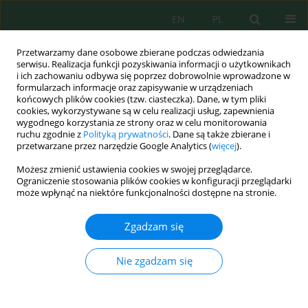
EN
PL
Przetwarzamy dane osobowe zbierane podczas odwiedzania
serwisu. Realizacja funkcji pozyskiwania informacji o użytkownikach
i ich zachowaniu odbywa się poprzez dobrowolnie wprowadzone w
formularzach informacje oraz zapisywanie w urządzeniach
końcowych plików cookies (tzw. ciasteczka). Dane, w tym pliki
cookies, wykorzystywane są w celu realizacji usług, zapewnienia
Autor
Shinta Amelia
wygodnego korzystania ze strony oraz w celu monitorowania
ruchu zgodnie z
Polityką prywatności
. Dane są także zbierane i
przetwarzane przez narzędzie Google Analytics (
więcej
).
Możesz zmienić ustawienia cookies w swojej przeglądarce.
Evaluation of Iron-Modified Biochar from
Ograniczenie stosowania plików cookies w konfiguracji przeglądarki
Sugarcane Bagasse and Heterogeneous Fenton
może wpłynąć na niektóre funkcjonalności dostępne na stronie.
Process for Batik Dye Removal
Zgadzam się
Shinta Amelia
,
Siti Jamilatun
,
Ilham Mufandi
,
Ida Sriyana
,
Mila Utami W
J. Ecol. Eng. 2024; 25(11):292-305
Nie zgadzam się
DOI
:
https://doi.org/10.12911/22998993/193015
Statystyki
Streszczenie
Artykuł
(PDF)