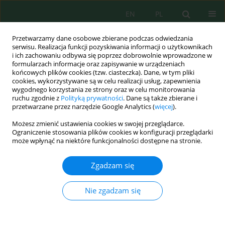
EN
PL
Przetwarzamy dane osobowe zbierane podczas odwiedzania
serwisu. Realizacja funkcji pozyskiwania informacji o użytkownikach
i ich zachowaniu odbywa się poprzez dobrowolnie wprowadzone w
formularzach informacje oraz zapisywanie w urządzeniach
końcowych plików cookies (tzw. ciasteczka). Dane, w tym pliki
cookies, wykorzystywane są w celu realizacji usług, zapewnienia
Autor
Soraya Mustika
wygodnego korzystania ze strony oraz w celu monitorowania
ruchu zgodnie z
Polityką prywatności
. Dane są także zbierane i
przetwarzane przez narzędzie Google Analytics (
więcej
).
Improving Wastewater Quality System Using the
Możesz zmienić ustawienia cookies w swojej przeglądarce.
Internet of Things-Based Phytoremediation
Ograniczenie stosowania plików cookies w konfiguracji przeglądarki
Method
może wpłynąć na niektóre funkcjonalności dostępne na stronie.
Eko Noerhayati
,
Bambang Suprapto
,
Anita Rahmawati
,
Soraya Norma
Zgadzam się
Mustika
J. Ecol. Eng. 2023; 24(3):254-262
Nie zgadzam się
DOI
:
https://doi.org/10.12911/22998993/158382
Statystyki
Streszczenie
Artykuł
(PDF)