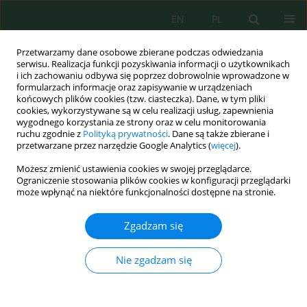
EN
PL
Przetwarzamy dane osobowe zbierane podczas odwiedzania
serwisu. Realizacja funkcji pozyskiwania informacji o użytkownikach
i ich zachowaniu odbywa się poprzez dobrowolnie wprowadzone w
formularzach informacje oraz zapisywanie w urządzeniach
końcowych plików cookies (tzw. ciasteczka). Dane, w tym pliki
cookies, wykorzystywane są w celu realizacji usług, zapewnienia
Autor
Tomasz Oniszczuk
wygodnego korzystania ze strony oraz w celu monitorowania
ruchu zgodnie z
Polityką prywatności
. Dane są także zbierane i
przetwarzane przez narzędzie Google Analytics (
więcej
).
A STUDY OF THE SOLUBILITY OF BIODEGRADABLE
Możesz zmienić ustawienia cookies w swojej przeglądarce.
FOAMS OF THERMOPLASTIC STARCH
Ograniczenie stosowania plików cookies w konfiguracji przeglądarki
może wpłynąć na niektóre funkcjonalności dostępne na stronie.
Marcin Mitrus
,
Maciej Combrzyński
,
Karol Kupryaniuk
,
Agnieszka
Wójtowicz
,
Tomasz Oniszczuk
,
Magdalena Kręcisz
,
Arkadiusz Matysiak
,
Zgadzam się
Anna Smurzyńska
,
Leszek Mościcki
J. Ecol. Eng. 2016; 17(4):184-189
DOI
:
https://doi.org/10.12911/22998993/64554
Nie zgadzam się
Statystyki
Streszczenie
Artykuł
(PDF)