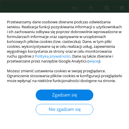
EN
PL
Przetwarzamy dane osobowe zbierane podczas odwiedzania
serwisu. Realizacja funkcji pozyskiwania informacji o użytkownikach
i ich zachowaniu odbywa się poprzez dobrowolnie wprowadzone w
formularzach informacje oraz zapisywanie w urządzeniach
końcowych plików cookies (tzw. ciasteczka). Dane, w tym pliki
cookies, wykorzystywane są w celu realizacji usług, zapewnienia
Autor
Urszula Aleksander-
wygodnego korzystania ze strony oraz w celu monitorowania
ruchu zgodnie z
Polityką prywatności
. Dane są także zbierane i
Kwaterczak
przetwarzane przez narzędzie Google Analytics (
więcej
).
Możesz zmienić ustawienia cookies w swojej przeglądarce.
Ograniczenie stosowania plików cookies w konfiguracji przeglądarki
może wpłynąć na niektóre funkcjonalności dostępne na stronie.
Wastewater Treatment Methods for Effluents
from the Confectionery Industry – an Overview
Zgadzam się
Magdalena Zajda
,
Urszula Aleksander-Kwaterczak
J. Ecol. Eng. 2019; 20(9):293-304
Nie zgadzam się
DOI
:
https://doi.org/10.12911/22998993/112557
Statystyki
Streszczenie
Artykuł
(PDF)