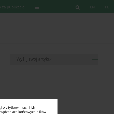
y za publikacje
EN
PL
Wyślij swój artykuł
i o użytkownikach i ich
rządzeniach końcowych plików