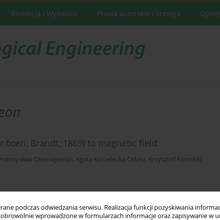
Redakcja i Wydawca
Prawa autorskie i licencja
Opłat
geon
r baeri
, Brandt, 1869) to magnetic field
Przemysław Czerniejewski
,
Agata Korzelecka-Orkisz
,
Krzysztof Formicki
Statystyki
ne podczas odwiedzania serwisu. Realizacja funkcji pozyskiwania informacj
obrowolnie wprowadzone w formularzach informacje oraz zapisywanie w u