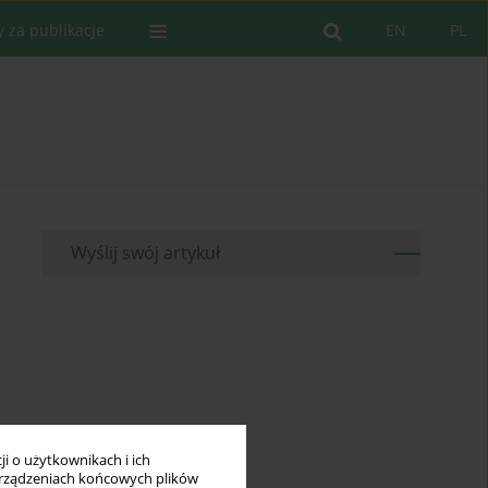
y za publikacje
EN
PL
Wyślij swój artykuł
i o użytkownikach i ich
rządzeniach końcowych plików