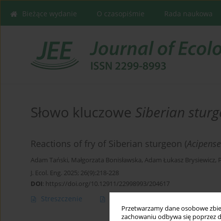
Bieżące wydanie
O czasopiśmie
Rada naukowa
Słowo kluczowe
Siberian stur
Reactions of fry of Siberian sturgeon (
Acipense
Adam Tański
,
Małgorzata Bonisławska
,
Adam Łukasz Brysiewicz
,
J. Ecol. Eng. 2025; 26(9):218-228
DOI
:
https://doi.org/10.12911/22998993/204617
Streszczenie
Artykuł
(PDF)
Przetwarzamy dane osobowe zbiera
zachowaniu odbywa się poprzez d