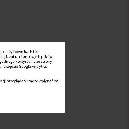
i o użytkownikach i ich
rządzeniach końcowych plików
wygodnego korzystania ze strony
z narzędzie Google Analytics
acji przeglądarki może wpłynąć na