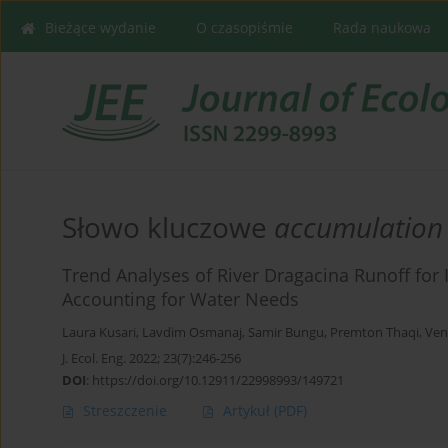
Bieżące wydanie
O czasopiśmie
Rada naukowa
Słowo kluczowe
accumulation
Trend Analyses of River Dragacina Runoff for I
Accounting for Water Needs
Laura Kusari
,
Lavdim Osmanaj
,
Samir Bungu
,
Premton Thaqi
,
Ven
J. Ecol. Eng. 2022; 23(7):246-256
DOI
:
https://doi.org/10.12911/22998993/149721
Streszczenie
Artykuł
(PDF)