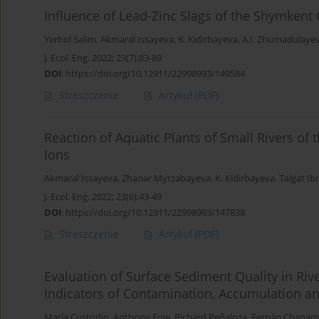
Influence of Lead-Zinc Slags of the Shymkent
Yerbol Salim
,
Akmaral Issayeva
,
K. Kidirbayeva
,
A.I. Zhumadulaye
J. Ecol. Eng. 2022; 23(7):83-89
DOI
:
https://doi.org/10.12911/22998993/149584
Streszczenie
Artykuł
(PDF)
Reaction of Aquatic Plants of Small Rivers of
Ions
Akmaral Issayeva
,
Zhanar Myrzabayeva
,
K. Kidirbayeva
,
Talgat I
J. Ecol. Eng. 2022; 23(6):43-49
DOI
:
https://doi.org/10.12911/22998993/147838
Streszczenie
Artykuł
(PDF)
Evaluation of Surface Sediment Quality in Rive
Indicators of Contamination, Accumulation an
María Custodio
,
Anthony Fow
,
Richard Peñaloza
,
Fernán Chanam