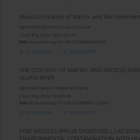
Bioaccumulation of Macro- and Microelements
Agnieszka Edyta Parzych
,
Jerzy Jonczak
J. Ecol. Eng. 2018; 19(3):170-177
DOI
:
https://doi.org/10.12911/22998993/86157
Streszczenie
Artykuł
(PDF)
THE CONTENT OF MACRO- AND MICROELEMEN
SŁUPIA RIVER
Agnieszka Parzych
,
Małgorzata Cymer
J. Ecol. Eng. 2014; 15(4):29-36
DOI
:
https://doi.org/10.12911/22998993.1125455
Streszczenie
Artykuł
(PDF)
PINE NEEDLES (PINUS SYLVESTRIS L.) AS BI
ENVIRONMENTAL CONTAMINATION WITH HE