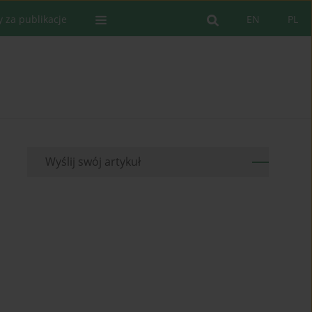
y za publikacje
EN
PL
Wyślij swój artykuł