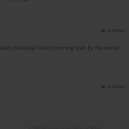
Statystyki
oy (Kutahya-Türkiye) mining soils by the native
Statystyki
© 2006-2026 Journal hosting platform by
Bentus