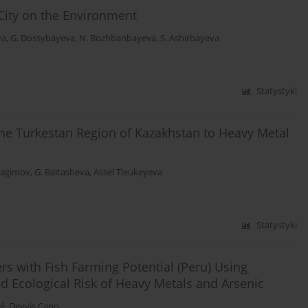
 City on the Environment
va
,
G. Dossybayeva
,
N. Bozhbanbayeva
,
S. Ashirbayeva
Statystyki
 the Turkestan Region of Kazakhstan to Heavy Metal
bragimov
,
G. Baitasheva
,
Assel Tleukeyeva
Statystyki
rs with Fish Farming Potential (Peru) Using
d Ecological Risk of Heavy Metals and Arsenic
é
,
Deyvis Cano