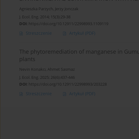
Agnieszka Parzych
,
Jerzy Jonczak
J. Ecol. Eng. 2014; 15(3):29-38
DOI
:
https://doi.org/10.12911/22998993.1109119
Streszczenie
Artykuł
(PDF)
The phytoremediation of manganese in Gumusk
plants
Nevin Konakcı
,
Ahmet Sasmaz
J. Ecol. Eng. 2025; 26(6):437-446
DOI
:
https://doi.org/10.12911/22998993/203228
Streszczenie
Artykuł
(PDF)