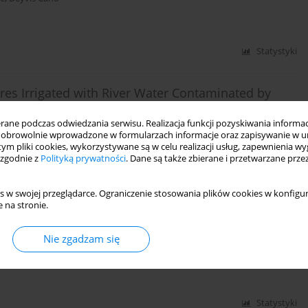
Statystyki
ures Irrigated with River Water Contaminated by
ne podczas odwiedzania serwisu. Realizacja funkcji pozyskiwania informacj
r Cuadrado
obrowolnie wprowadzone w formularzach informacje oraz zapisywanie w u
 tym pliki cookies, wykorzystywane są w celu realizacji usług, zapewnienia 
 zgodnie z
Polityką prywatności
. Dane są także zbierane i przetwarzane prze
Statystyki
s w swojej przeglądarce. Ograniczenie stosowania plików cookies w konfigur
 na stronie.
Grown in the Soils of Industrial Area
Nie zgadzam się
Statystyki