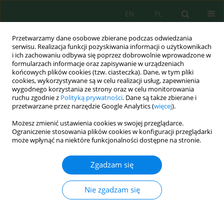
EN
PL
Przetwarzamy dane osobowe zbierane podczas odwiedzania
serwisu. Realizacja funkcji pozyskiwania informacji o użytkownikach
i ich zachowaniu odbywa się poprzez dobrowolnie wprowadzone w
formularzach informacje oraz zapisywanie w urządzeniach
końcowych plików cookies (tzw. ciasteczka). Dane, w tym pliki
cookies, wykorzystywane są w celu realizacji usług, zapewnienia
Słowo kluczowe
amoxicillin
wygodnego korzystania ze strony oraz w celu monitorowania
ruchu zgodnie z
Polityką prywatności
. Dane są także zbierane i
(AMX)
przetwarzane przez narzędzie Google Analytics (
więcej
).
Możesz zmienić ustawienia cookies w swojej przeglądarce.
Ograniczenie stosowania plików cookies w konfiguracji przeglądarki
może wpłynąć na niektóre funkcjonalności dostępne na stronie.
Assessment of Ornamental Plant
Ruellia simplex
and Bio-Adsorbent for Removal of Amoxicillin
Zgadzam się
and Ciprofloxacin – A Preliminary Test for
Constructed Wetlands
Nie zgadzam się
Seemaa Thamer Hameed Alsalihy
,
Gasim Hayder
,
Ali Ahmed Najah
,
Mohanad J. M-Ridha
,
Hind Mufeed Ewadh
J. Ecol. Eng. 2024; 25(10):339-350