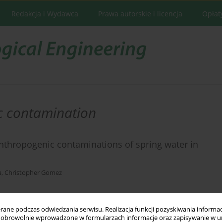
Redakcja i Wydawca
Prawa autorskie i licencja
Opłat
c contamination
thropogenic contaminations of spring water in
a
,
Christopher Gomez
ne podczas odwiedzania serwisu. Realizacja funkcji pozyskiwania informacj
Statystyki
obrowolnie wprowadzone w formularzach informacje oraz zapisywanie w u