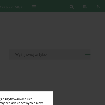
y za publikacje
EN
PL
Wyślij swój artykuł
i o użytkownikach i ich
rządzeniach końcowych plików