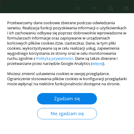
EN
PL
Przetwarzamy dane osobowe zbierane podczas odwiedzania
serwisu. Realizacja funkcji pozyskiwania informacji o użytkownikach
i ich zachowaniu odbywa się poprzez dobrowolnie wprowadzone w
formularzach informacje oraz zapisywanie w urządzeniach
końcowych plików cookies (tzw. ciasteczka). Dane, w tym pliki
cookies, wykorzystywane są w celu realizacji usług, zapewnienia
Słowo kluczowe
box-behnken
wygodnego korzystania ze strony oraz w celu monitorowania
ruchu zgodnie z
Polityką prywatności
. Dane są także zbierane i
design
przetwarzane przez narzędzie Google Analytics (
więcej
).
Możesz zmienić ustawienia cookies w swojej przeglądarce.
Ograniczenie stosowania plików cookies w konfiguracji przeglądarki
Numer zostanie wkrótce opublikowany
może wpłynąć na niektóre funkcjonalności dostępne na stronie.
Zgadzam się
Wyślij swój artykuł
Nie zgadzam się