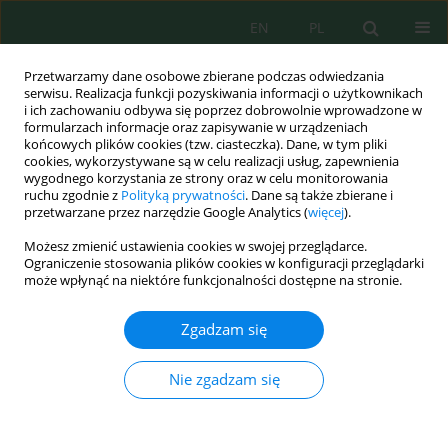
EN
PL
Przetwarzamy dane osobowe zbierane podczas odwiedzania
serwisu. Realizacja funkcji pozyskiwania informacji o użytkownikach
i ich zachowaniu odbywa się poprzez dobrowolnie wprowadzone w
formularzach informacje oraz zapisywanie w urządzeniach
końcowych plików cookies (tzw. ciasteczka). Dane, w tym pliki
cookies, wykorzystywane są w celu realizacji usług, zapewnienia
Słowo kluczowe
chlorophyll-a
wygodnego korzystania ze strony oraz w celu monitorowania
ruchu zgodnie z
Polityką prywatności
. Dane są także zbierane i
przetwarzane przez narzędzie Google Analytics (
więcej
).
Spatial Distribution of Chlorophyll-a and Its
Możesz zmienić ustawienia cookies w swojej przeglądarce.
Relationship with Dissolved Inorganic Phosphate
Ograniczenie stosowania plików cookies w konfiguracji przeglądarki
Influenced by Rivers in the North Coast of Java
może wpłynąć na niektóre funkcjonalności dostępne na stronie.
Lilik Maslukah
,
Muhammad Zainuri
,
Anindya Wirasatriya
,
Ummu
Zgadzam się
Salma
J. Ecol. Eng. 2019; 20(7):18-25
Nie zgadzam się
DOI
:
https://doi.org/10.12911/22998993/108700
Statystyki
Streszczenie
Artykuł
(PDF)