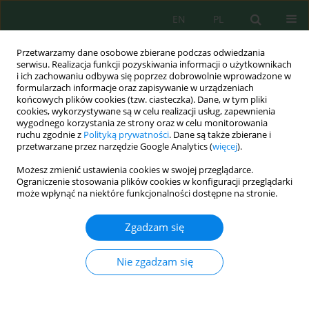
EN
PL
Przetwarzamy dane osobowe zbierane podczas odwiedzania
serwisu. Realizacja funkcji pozyskiwania informacji o użytkownikach
i ich zachowaniu odbywa się poprzez dobrowolnie wprowadzone w
formularzach informacje oraz zapisywanie w urządzeniach
końcowych plików cookies (tzw. ciasteczka). Dane, w tym pliki
cookies, wykorzystywane są w celu realizacji usług, zapewnienia
Słowo kluczowe
compulsory
wygodnego korzystania ze strony oraz w celu monitorowania
ruchu zgodnie z
Polityką prywatności
. Dane są także zbierane i
purchase
przetwarzane przez narzędzie Google Analytics (
więcej
).
Możesz zmienić ustawienia cookies w swojej przeglądarce.
Ograniczenie stosowania plików cookies w konfiguracji przeglądarki
może wpłynąć na niektóre funkcjonalności dostępne na stronie.
Consideration of Ecological Factors in
Compulsory Purchase of Land when Placing
Zgadzam się
Objects of Transport Infrastructure
Alina Lizunova
Nie zgadzam się
J. Ecol. Eng. 2019; 20(1):220-227
DOI
:
https://doi.org/10.12911/22998993/94171
Statystyki