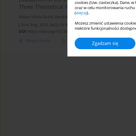
cookies (tzw. ciasteczka). Dane, w
Three Theoretical Methods – Land Gem, IPCC
oraz w celu monitorowania ruchu
(
więcej
).
Ahlam Idrissi Oukili
,
Mostafa Chhiba
Możesz zmienić ustawienia cookie
J. Ecol. Eng. 2023; 24(2):19-30
niektóre funkcjonalności dostępne
DOI
:
https://doi.org/10.12911/22998993/156624
Streszczenie
Artykuł
(PDF)
Zgadzam się