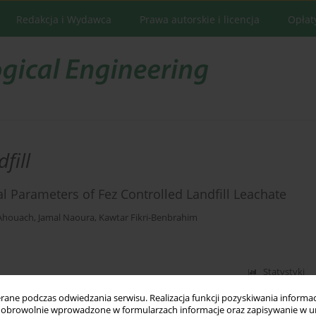
Redakcja i Wydawca
Prawa autorskie i licencja
Opłat
fill
 Parameters of Fez Controlled Landfill Leachate
Ahouach
,
Jamal Naoura
,
Kawtar Fikri-Benbrahim
Statystyki
ne podczas odwiedzania serwisu. Realizacja funkcji pozyskiwania informacj
obrowolnie wprowadzone w formularzach informacje oraz zapisywanie w u
trolled Landfill from Mohamedia Benslimane by