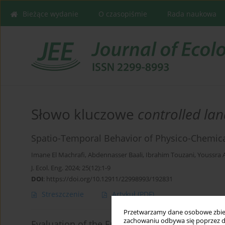
Bieżące wydanie
O czasopiśmie
Rada naukowa
Słowo kluczowe
controlled land
Spatio-Temporal Behavior of Physico-Chemical
Imane El Machrafi
,
Abdennasser Baali
,
Ibrahim Touzani
,
Youssra 
J. Ecol. Eng. 2024; 25(12):1-9
DOI
:
https://doi.org/10.12911/22998993/192831
Streszczenie
Artykuł
(PDF)
Przetwarzamy dane osobowe zbiera
zachowaniu odbywa się poprzez d
Evaluation of the Energy Capacity of the Con