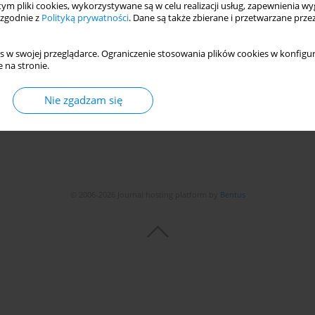
 tym pliki cookies, wykorzystywane są w celu realizacji usług, zapewnienia 
, and TNO
 zgodnie z
Polityką prywatności
. Dane są także zbierane i przetwarzane prze
s w swojej przeglądarce. Ograniczenie stosowania plików cookies w konfigur
 na stronie.
Statystyki
Nie zgadzam się
© 2006-2026 Journal hosting platform by
Bentus