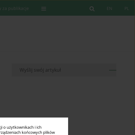
y za publikacje
EN
PL
Wyślij swój artykuł
i o użytkownikach i ich
rządzeniach końcowych plików