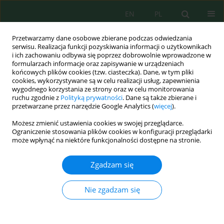
EN
PL
Przetwarzamy dane osobowe zbierane podczas odwiedzania
serwisu. Realizacja funkcji pozyskiwania informacji o użytkownikach
i ich zachowaniu odbywa się poprzez dobrowolnie wprowadzone w
formularzach informacje oraz zapisywanie w urządzeniach
końcowych plików cookies (tzw. ciasteczka). Dane, w tym pliki
cookies, wykorzystywane są w celu realizacji usług, zapewnienia
Słowo kluczowe
dry soil sieving
wygodnego korzystania ze strony oraz w celu monitorowania
ruchu zgodnie z
Polityką prywatności
. Dane są także zbierane i
przetwarzane przez narzędzie Google Analytics (
więcej
).
Możesz zmienić ustawienia cookies w swojej przeglądarce.
Formation of the complex of soil aggregate-
Ograniczenie stosowania plików cookies w konfiguracji przeglądarki
structural parameters under the influence of
może wpłynąć na niektóre funkcjonalności dostępne na stronie.
green manure application of oilseed radish
Zgadzam się
Yaroslav Tsytsiura
J. Ecol. Eng. 2026; 27(1):301-324
Nie zgadzam się
DOI
:
https://doi.org/10.12911/22998993/209959
Statystyki
Streszczenie
Artykuł
(PDF)