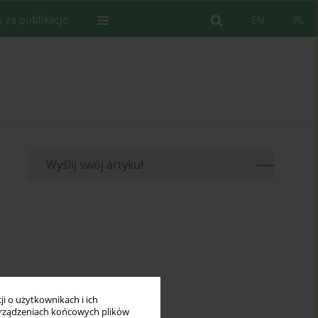
y za publikacje
EN
PL
Wyślij swój artykuł
i o użytkownikach i ich
rządzeniach końcowych plików