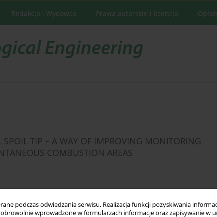
Redakcja i Wydawca
Prawa autorskie i licencja
Opłat
 SPOIL TIP – A WAY OF IMPROVING MONITORING
PONTANEOUS COMBUSTION AREAS
ne podczas odwiedzania serwisu. Realizacja funkcji pozyskiwania informacj
Statystyki
obrowolnie wprowadzone w formularzach informacje oraz zapisywanie w u