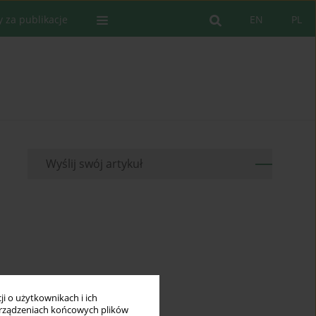
y za publikacje
EN
PL
Wyślij swój artykuł
i o użytkownikach i ich
rządzeniach końcowych plików