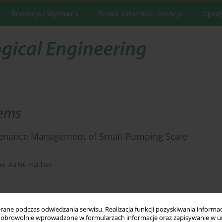
Redakcja i Wydawca
Prawa autorskie i licencja
Opłat
tems
intenance Management of Small-Pumping Scale
re
,
Au Nu Hai Ton
Statystyki
ne podczas odwiedzania serwisu. Realizacja funkcji pozyskiwania informacj
obrowolnie wprowadzone w formularzach informacje oraz zapisywanie w u