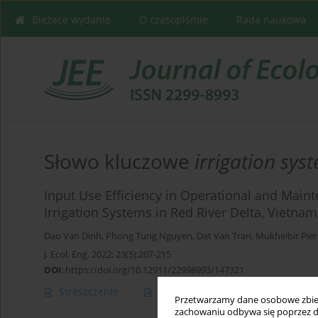
Bieżące wydanie
O czasopiśmie
Rada naukowa
Słowo kluczowe
irrigation sys
Input Use Efficiency in Operational and Ma
Irrigation Systems in Red River Delta, Vietnam
Dao Van Dinh
,
Phong Tung Nguyen
,
Dat Van Tran
,
Mukheibir Pier
J. Ecol. Eng. 2022; 23(5):207-215
DOI
:
https://doi.org/10.12911/22998993/147321
Streszczenie
Artykuł
(PDF)
Przetwarzamy dane osobowe zbiera
zachowaniu odbywa się poprzez d