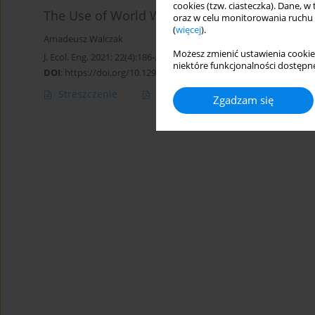
cookies (tzw. ciasteczka). Dane, w
The Use of World Water Resources in the Irriga
oraz w celu monitorowania ruchu
(
więcej
).
Amadeusz Walczak
Możesz zmienić ustawienia cookie
J. Ecol. Eng. 2021; 22(4):186-206
niektóre funkcjonalności dostępne
DOI
:
https://doi.org/10.12911/22998993/134078
Streszczenie
Artykuł
(PDF)
Zgadzam się