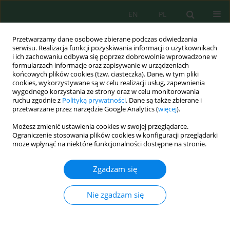
EN
PL
Przetwarzamy dane osobowe zbierane podczas odwiedzania
serwisu. Realizacja funkcji pozyskiwania informacji o użytkownikach
i ich zachowaniu odbywa się poprzez dobrowolnie wprowadzone w
formularzach informacje oraz zapisywanie w urządzeniach
końcowych plików cookies (tzw. ciasteczka). Dane, w tym pliki
cookies, wykorzystywane są w celu realizacji usług, zapewnienia
Słowo kluczowe
low-cost
wygodnego korzystania ze strony oraz w celu monitorowania
ruchu zgodnie z
Polityką prywatności
. Dane są także zbierane i
material
przetwarzane przez narzędzie Google Analytics (
więcej
).
Możesz zmienić ustawienia cookies w swojej przeglądarce.
Ograniczenie stosowania plików cookies w konfiguracji przeglądarki
może wpłynąć na niektóre funkcjonalności dostępne na stronie.
Wastewater Treatment Methods for Effluents
from the Confectionery Industry – an Overview
Zgadzam się
Magdalena Zajda
,
Urszula Aleksander-Kwaterczak
J. Ecol. Eng. 2019; 20(9):293-304
Nie zgadzam się
DOI
:
https://doi.org/10.12911/22998993/112557
Statystyki
Streszczenie
Artykuł
(PDF)