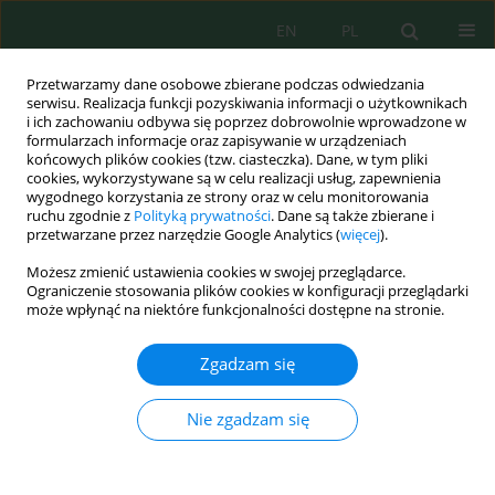
EN
PL
Przetwarzamy dane osobowe zbierane podczas odwiedzania
serwisu. Realizacja funkcji pozyskiwania informacji o użytkownikach
i ich zachowaniu odbywa się poprzez dobrowolnie wprowadzone w
formularzach informacje oraz zapisywanie w urządzeniach
końcowych plików cookies (tzw. ciasteczka). Dane, w tym pliki
cookies, wykorzystywane są w celu realizacji usług, zapewnienia
Słowo kluczowe
nutrient
wygodnego korzystania ze strony oraz w celu monitorowania
ruchu zgodnie z
Polityką prywatności
. Dane są także zbierane i
przetwarzane przez narzędzie Google Analytics (
więcej
).
Isolation and selection of rhizosphere bacteria
Możesz zmienić ustawienia cookies w swojej przeglądarce.
associated with
Limnocharis flava
grown in a
Ograniczenie stosowania plików cookies w konfiguracji przeglądarki
hydroponic system for biofilm biofertilizer
może wpłynąć na niektóre funkcjonalności dostępne na stronie.
development
Zgadzam się
Rizka Novi Sesanti
,
Edi Purwanto
,
Samanhudi Samanhudi
,
Sudadi
Sudadi
Nie zgadzam się
J. Ecol. Eng. 2026; 27(6):97-113
DOI
:
https://doi.org/10.12911/22998993/216323
Statystyki