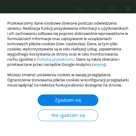
EN
PL
Przetwarzamy dane osobowe zbierane podczas odwiedzania
serwisu. Realizacja funkcji pozyskiwania informacji o użytkownikach
i ich zachowaniu odbywa się poprzez dobrowolnie wprowadzone w
formularzach informacje oraz zapisywanie w urządzeniach
końcowych plików cookies (tzw. ciasteczka). Dane, w tym pliki
cookies, wykorzystywane są w celu realizacji usług, zapewnienia
Słowo kluczowe
wygodnego korzystania ze strony oraz w celu monitorowania
ruchu zgodnie z
Polityką prywatności
. Dane są także zbierane i
photocatalysistofu wastewater
przetwarzane przez narzędzie Google Analytics (
więcej
).
Możesz zmienić ustawienia cookies w swojej przeglądarce.
Ograniczenie stosowania plików cookies w konfiguracji przeglądarki
może wpłynąć na niektóre funkcjonalności dostępne na stronie.
Impact of ultraviolet light spacing and fixed zinc
oxide resin on total nitrogen and phosphate
Zgadzam się
removal in a continuous photocatalytic reactor
Elsa Arinda
,
Euis Nurul Hidayah
,
R Mohammad Alghaf Dienullah
,
Murat
Nie zgadzam się
Yilmaz
J. Ecol. Eng. 2025; 26(9):449-458
DOI
:
https://doi.org/10.12911/22998993/205346