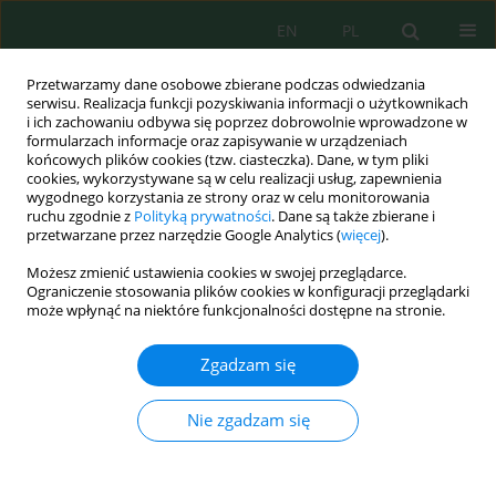
EN
PL
Przetwarzamy dane osobowe zbierane podczas odwiedzania
serwisu. Realizacja funkcji pozyskiwania informacji o użytkownikach
i ich zachowaniu odbywa się poprzez dobrowolnie wprowadzone w
formularzach informacje oraz zapisywanie w urządzeniach
końcowych plików cookies (tzw. ciasteczka). Dane, w tym pliki
cookies, wykorzystywane są w celu realizacji usług, zapewnienia
Słowo kluczowe
plankton
wygodnego korzystania ze strony oraz w celu monitorowania
ruchu zgodnie z
Polityką prywatności
. Dane są także zbierane i
przetwarzane przez narzędzie Google Analytics (
więcej
).
Environmental effects of coal power plant
Możesz zmienić ustawienia cookies w swojej przeglądarce.
expansion on plankton and benthos in Tanjung
Ograniczenie stosowania plików cookies w konfiguracji przeglądarki
Jati’s marine ecosystem
może wpłynąć na niektóre funkcjonalności dostępne na stronie.
Slamet Isworo
,
Poerna Sri Oetari
,
Handung Nuryadi
Zgadzam się
J. Ecol. Eng. 2025; 26(6):219-240
DOI
:
https://doi.org/10.12911/22998993/202495
Nie zgadzam się
Statystyki
Streszczenie
Artykuł
(PDF)