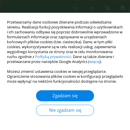
EN
PL
Przetwarzamy dane osobowe zbierane podczas odwiedzania
serwisu. Realizacja funkcji pozyskiwania informacji o użytkownikach
i ich zachowaniu odbywa się poprzez dobrowolnie wprowadzone w
formularzach informacje oraz zapisywanie w urządzeniach
końcowych plików cookies (tzw. ciasteczka). Dane, w tym pliki
cookies, wykorzystywane są w celu realizacji usług, zapewnienia
Słowo kluczowe
poultry waste
wygodnego korzystania ze strony oraz w celu monitorowania
ruchu zgodnie z
Polityką prywatności
. Dane są także zbierane i
facilities
przetwarzane przez narzędzie Google Analytics (
więcej
).
Możesz zmienić ustawienia cookies w swojej przeglądarce.
Ograniczenie stosowania plików cookies w konfiguracji przeglądarki
może wpłynąć na niektóre funkcjonalności dostępne na stronie.
MICROBIOLOGICAL AIR RATING IN A VARIETY OF
OBJECTS DURING TREATMENT OF THE POST-
Zgadzam się
SLAUGHTER POULTRY WASTES PART I.
ESCHERICHIA COLI
Nie zgadzam się
Sanaa Mahdi Oraibi
,
Krystyna Cybulska
J. Ecol. Eng. 2016; 17(5):17-21
DOI
:
https://doi.org/10.12911/22998993/64215