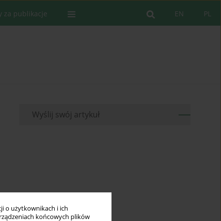
y za publikacje
EN
PL
Wyślij swój artykuł
i o użytkownikach i ich
rządzeniach końcowych plików