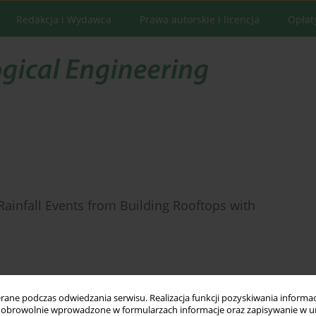
Redakcja i Wydawca
Prawa autorskie i licencja
Opłat
s
ainfall Events from Building Rooftops with
ne podczas odwiedzania serwisu. Realizacja funkcji pozyskiwania informacj
Statystyki
obrowolnie wprowadzone w formularzach informacje oraz zapisywanie w u