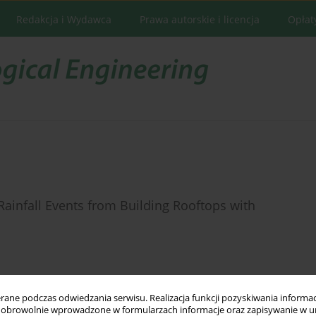
Redakcja i Wydawca
Prawa autorskie i licencja
Opłat
ainfall Events from Building Rooftops with
ne podczas odwiedzania serwisu. Realizacja funkcji pozyskiwania informacj
Statystyki
obrowolnie wprowadzone w formularzach informacje oraz zapisywanie w u