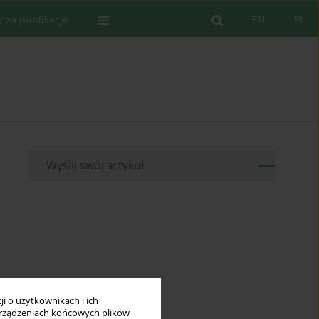
y za publikacje
EN
PL
Wyślij swój artykuł
i o użytkownikach i ich
rządzeniach końcowych plików