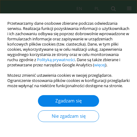
EN
PL
Przetwarzamy dane osobowe zbierane podczas odwiedzania
serwisu. Realizacja funkcji pozyskiwania informacji o użytkownikach
i ich zachowaniu odbywa się poprzez dobrowolnie wprowadzone w
formularzach informacje oraz zapisywanie w urządzeniach
końcowych plików cookies (tzw. ciasteczka). Dane, w tym pliki
cookies, wykorzystywane są w celu realizacji usług, zapewnienia
Słowo kluczowe
sodding
wygodnego korzystania ze strony oraz w celu monitorowania
ruchu zgodnie z
Polityką prywatności
. Dane są także zbierane i
przetwarzane przez narzędzie Google Analytics (
więcej
).
Możesz zmienić ustawienia cookies w swojej przeglądarce.
BONITATION ANALYSIS OF TURF ON CITY
Ograniczenie stosowania plików cookies w konfiguracji przeglądarki
STADIUM IN WROCLAW IN THE SEASON OF EURO
może wpłynąć na niektóre funkcjonalności dostępne na stronie.
2012
Zgadzam się
Karol Wolski
,
Grzegorz Janik
,
Jarosław Czarnecki
,
Justyna Ziarko
,
Marta
Talar-Krasa
,
Amadeusz Walczak
,
Magdalena Biernacik
,
Małgorzata
Dawid
Nie zgadzam się
J. Ecol. Eng. 2016; 17(4):311-320
DOI
:
https://doi.org/10.12911/22998993/64561
Statystyki