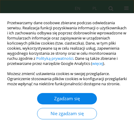
EN
PL
Przetwarzamy dane osobowe zbierane podczas odwiedzania
serwisu. Realizacja funkcji pozyskiwania informacji o użytkownikach
i ich zachowaniu odbywa się poprzez dobrowolnie wprowadzone w
formularzach informacje oraz zapisywanie w urządzeniach
końcowych plików cookies (tzw. ciasteczka). Dane, w tym pliki
cookies, wykorzystywane są w celu realizacji usług, zapewnienia
Słowo kluczowe
soil leachate
wygodnego korzystania ze strony oraz w celu monitorowania
ruchu zgodnie z
Polityką prywatności
. Dane są także zbierane i
przetwarzane przez narzędzie Google Analytics (
więcej
).
Możesz zmienić ustawienia cookies w swojej przeglądarce.
EFFECT OF THE APPLICATION OF SEWAGE
Ograniczenie stosowania plików cookies w konfiguracji przeglądarki
SLUDGE COMPOST ON THE CONTENT AND
może wpłynąć na niektóre funkcjonalności dostępne na stronie.
LEACHING OF ZINC AND COPPER FROM SOILS
UNDER AGRICULTURAL USE
Zgadzam się
Teresa Bowszys
,
Jadwiga Wierzbowska
,
Paweł Sternik
,
Marta Karolina
Busse
Nie zgadzam się
J. Ecol. Eng. 2015; 16(1):1-7
DOI
:
https://doi.org/10.12911/22998993/580
Statystyki