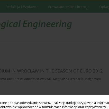
Redakcja i Wydawca
Prawa autorskie i licencja
Opłat
ADIUM IN WROCLAW IN THE SEASON OF EURO 2012
arta Talar-Krasa
,
Amadeusz Walczak
,
Magdalena Biernacik
,
Małgorzata
Statystyki
ne podczas odwiedzania serwisu. Realizacja funkcji pozyskiwania informacj
obrowolnie wprowadzone w formularzach informacje oraz zapisywanie w u