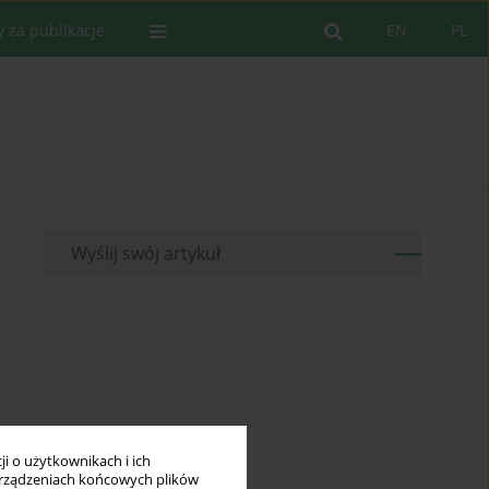
y za publikacje
EN
PL
Wyślij swój artykuł
i o użytkownikach i ich
rządzeniach końcowych plików