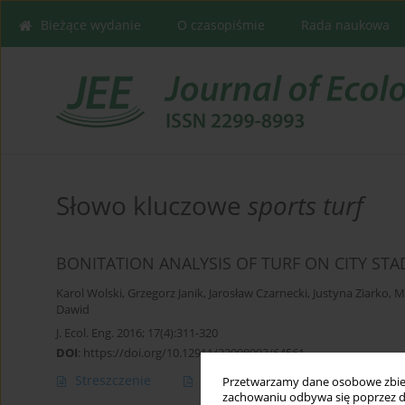
Bieżące wydanie
O czasopiśmie
Rada naukowa
Słowo kluczowe
sports turf
BONITATION ANALYSIS OF TURF ON CITY ST
Karol Wolski
,
Grzegorz Janik
,
Jarosław Czarnecki
,
Justyna Ziarko
,
M
Dawid
J. Ecol. Eng. 2016; 17(4):311-320
DOI
:
https://doi.org/10.12911/22998993/64561
Streszczenie
Artykuł
(PDF)
Przetwarzamy dane osobowe zbiera
zachowaniu odbywa się poprzez d