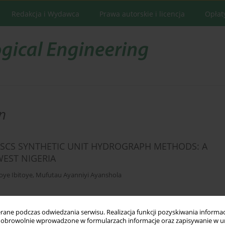
Redakcja i Wydawca
Prawa autorskie i licencja
Opłat
n
SCS SYNTHETIC UNIT HYDROGRAPH METHODS: A
WEST NIGERIA
oye Ibitoye
,
Mufutau Ayanniyi Ayanshola
ne podczas odwiedzania serwisu. Realizacja funkcji pozyskiwania informacj
Statystyki
obrowolnie wprowadzone w formularzach informacje oraz zapisywanie w u