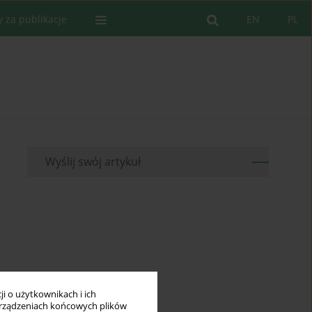
y za publikacje
EN
PL
Wyślij swój artykuł
i o użytkownikach i ich
rządzeniach końcowych plików