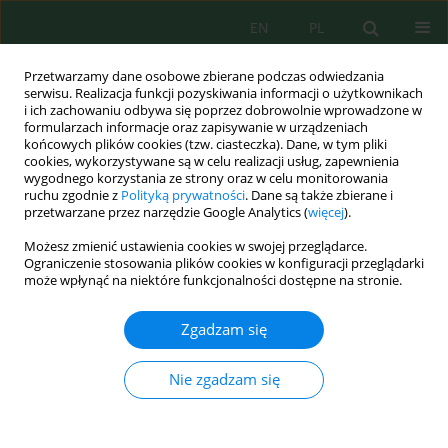
EN
PL
Przetwarzamy dane osobowe zbierane podczas odwiedzania
serwisu. Realizacja funkcji pozyskiwania informacji o użytkownikach
i ich zachowaniu odbywa się poprzez dobrowolnie wprowadzone w
formularzach informacje oraz zapisywanie w urządzeniach
końcowych plików cookies (tzw. ciasteczka). Dane, w tym pliki
cookies, wykorzystywane są w celu realizacji usług, zapewnienia
Słowo kluczowe
zeolites
wygodnego korzystania ze strony oraz w celu monitorowania
ruchu zgodnie z
Polityką prywatności
. Dane są także zbierane i
przetwarzane przez narzędzie Google Analytics (
więcej
).
Możesz zmienić ustawienia cookies w swojej przeglądarce.
Zeolitization of Coal Fly Ashes and Coal Fly Ash
Ograniczenie stosowania plików cookies w konfiguracji przeglądarki
Microspheres
może wpłynąć na niektóre funkcjonalności dostępne na stronie.
Katarzyna Rychlewska
,
Martyna Tomaszewicz
,
Tomasz Radko
Zgadzam się
J. Ecol. Eng. 2022; 23(11):109-121
DOI
:
https://doi.org/10.12911/22998993/153567
Statystyki
Nie zgadzam się
Streszczenie
Artykuł
(PDF)