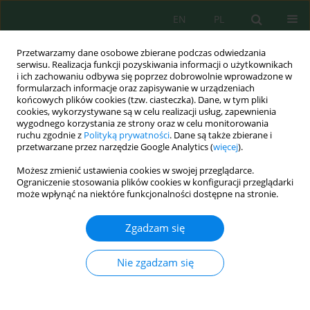
EN
PL
Przetwarzamy dane osobowe zbierane podczas odwiedzania
serwisu. Realizacja funkcji pozyskiwania informacji o użytkownikach
i ich zachowaniu odbywa się poprzez dobrowolnie wprowadzone w
formularzach informacje oraz zapisywanie w urządzeniach
końcowych plików cookies (tzw. ciasteczka). Dane, w tym pliki
cookies, wykorzystywane są w celu realizacji usług, zapewnienia
wygodnego korzystania ze strony oraz w celu monitorowania
vol. 22, 11, 2021
ruchu zgodnie z
Polityką prywatności
. Dane są także zbierane i
przetwarzane przez narzędzie Google Analytics (
więcej
).
Możesz zmienić ustawienia cookies w swojej przeglądarce.
Ograniczenie stosowania plików cookies w konfiguracji przeglądarki
A Cradle-to-Grave Life Cycle
może wpłynąć na niektóre funkcjonalności dostępne na stronie.
Assessment Study on a New
Zgadzam się
Countertop Material
Nie zgadzam się
1
Luiza Fernandes Carneiro Silva
,
2
3
Maria Elisabete Silva
,
Isabel Bras
,